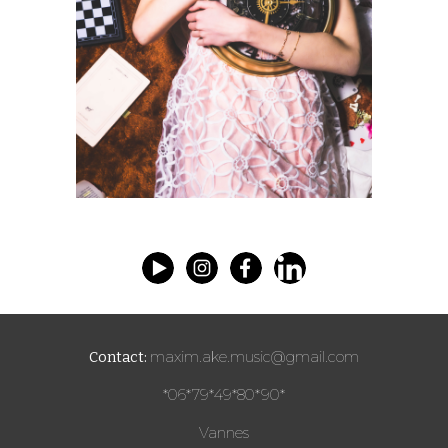
Contact:
maxim.ake.music@gmail.com
*06*79*49*80*90*
Vannes